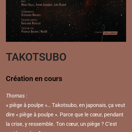
TAKOTSUBO
Création en cours
Thomas :
« piège à poulpe »… Takotsubo, en japonais, ça veut
dire « piège à poulpe ». Parce que le cœur, pendant
la crise, y ressemble. Ton cœur, un piège ? C’est