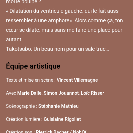
moi le poulpe ?
« Dilatation du ventricule gauche, qui le fait aussi
ressembler à une amphore». Alors comme ça, ton
cœur se dilate, mais sans me faire une place pour
autant…
Takotsubo. Un beau nom pour un sale truc…
Équipe artistique
Texte et mise en scène :
Vincent Villemagne
Avec
Marie Dalle
,
Simon Jouannot
,
Loïc Risser
Scénographie :
Stéphanie Mathieu
Création lumière :
Guislaine Rigollet
Création son :
Pierrick Bacher
/
NohOï