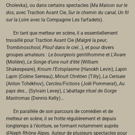
Cholevka), ou dans certains spectacles (
Ma Maison sur le
dos
, avec Traction Avant Cie,
Sur le chemin du canal
,
Un fil
sur la Loire
avec la Compagnie Les farfadets).
En tant que metteur en scène, il a essentiellement
travaillé pour Traction Avant Cie (
Malgré la peur
,
Trombinoschool,
Plouf dans le ciel…
), et pour divers
groupes amateurs :
Le bourgeois gentilhomme
et
L’Avare
(Molière),
Le Songe d’une nuit d’été
(William
Shakespeare),
Kroum l’Ectoplasme
(Hanokh Levin),
Lapin
Lapin
(Coline Serreau),
Minuit Chrétien
(Tilly),
La Cerisaie
(Anton Tchékhov),
Cercles/Fictions
(Joël Pommerat),
Au
pays des…
(Sylvain Levey),
L’abattage rituel de Gorge
Mastromas
(Dennis Kelly)…
En parallèle de son parcours de comédien et de
metteur en scène, il se frotte régulièrement et depuis
longtemps à l’écriture, se formant notamment auprès
d’Aleph Rhône Alpes. Auteur de plusieurs spectacles pour