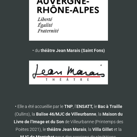
• du
théâtre Jean Marais (Saint Fons)
• Elle a été accueillie par le
TNP
, l’
ENSATT,
le
Bac à Traille
(Oullins), la
Balise 46/MJC de Villeurbanne
, la
Maison du
Livre de l’Image et du Son
de Villeurbanne (Printemps des
Poètes 2021), le
théâtre Jean Marais
, la
Villa Gillet
et la
MJC de Montchat
pour des sessions de répétitions.