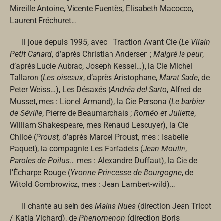
Mireille Antoine, Vicente Fuentès, Elisabeth Macocco,
Laurent Fréchuret…
Il joue depuis 1995, avec : Traction Avant Cie (
Le Vilain
Petit Canard
, d’après Christian Andersen ;
Malgré la peur
,
d’après Lucie Aubrac, Joseph Kessel…), la Cie Michel
Tallaron (
Les oiseaux
, d’après Aristophane,
Marat Sade
, de
Peter Weiss…), Les Désaxés (
Andréa del Sarto
, Alfred de
Musset, mes : Lionel Armand), la Cie Persona (
Le barbier
de Séville
, Pierre de Beaumarchais ;
Roméo et Juliette
,
William Shakespeare, mes Renaud Lescuyer), la Cie
Chiloé (
Proust,
d’après Marcel Proust, mes : Isabelle
Paquet), la compagnie Les Farfadets (
Jean Moulin
,
Paroles de Poilus
… mes : Alexandre Duffaut), la Cie de
l’Écharpe Rouge (
Yvonne Princesse de Bourgogne
, de
Witold Gombrowicz, mes : Jean Lambert-wild)…
Il chante au sein des
Mains Nues
(direction Jean Tricot
/ Katia Vichard), de
Phenomenon
(direction Boris